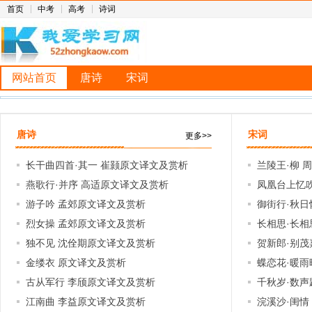
首页
中考
高考
诗词
网站首页
唐诗
宋词
唐诗
宋词
更多>>
长干曲四首·其一 崔颢原文译文及赏析
兰陵王·柳 
燕歌行·并序 高适原文译文及赏析
凤凰台上忆吹
游子吟 孟郊原文译文及赏析
及赏析
御街行·秋日
烈女操 孟郊原文译文及赏析
长相思·长相
独不见 沈佺期原文译文及赏析
贺新郎·别茂
金缕衣 原文译文及赏析
析
蝶恋花·暖雨
古从军行 李颀原文译文及赏析
赏析
千秋岁·数声
江南曲 李益原文译文及赏析
浣溪沙·闺情